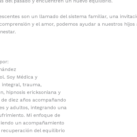
gas del pasado y encuentren un nuevo equilibrio.
escentes son un llamado del sistema familiar, una invitaci
 comprensión y el amor, podemos ayudar a nuestros hijos a
nestar.
por:
rnández
l. Soy Médica y
integral, trauma,
n, hipnosis ericksoniana y
s de diez años acompañando
es y adultos, integrando una
sufrimiento. Mi enfoque de
reciendo un acompañamiento
 recuperación del equilibrio