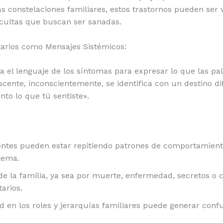
as constelaciones familiares, estos trastornos pueden ser
ocultas que buscan ser sanadas.
tarios como Mensajes Sistémicos:
za el lenguaje de los síntomas para expresar lo que las p
ente, inconscientemente, se identifica con un destino dif
nto lo que tú sentiste».
scentes pueden estar repitiendo patrones de comportamie
tema.
e la familia, ya sea por muerte, enfermedad, secretos o c
arios.
ad en los roles y jerarquías familiares puede generar conf