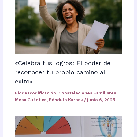
«Celebra tus logros: El poder de
reconocer tu propio camino al
éxito»
Biodescodificación
,
Constelaciones Familiares
,
Mesa Cuántica
,
Péndulo Karnak
/
junio 6, 2025